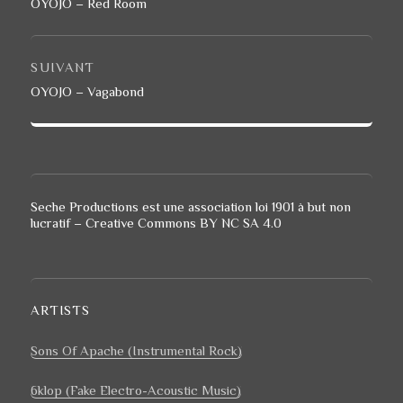
Article
OYOJO – Red Room
précédent :
SUIVANT
Article
OYOJO – Vagabond
suivant :
Seche Productions est une association loi 1901 à but non
lucratif – Creative Commons BY NC SA 4.0
ARTISTS
Sons Of Apache
(Instrumental Rock)
6klop
(Fake Electro-Acoustic Music)