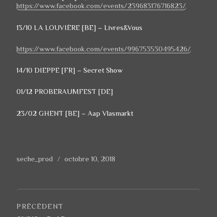
https://www.facebook.com/events/239683176716823/
13/10 LA LOUVIÈRE [BE] – Livres&Vous
https://www.facebook.com/events/996753530495426/
14/10 DIEPPE [FR] – Secret Show
01/12 PROBERAUMFEST [DE]
23/02 GHENT [BE] – Aap Vlasmarkt
Auteur
seche_prod
Publié
octobre 10, 2018
le
Navigation
de
PRÉCÉDENT
l’article