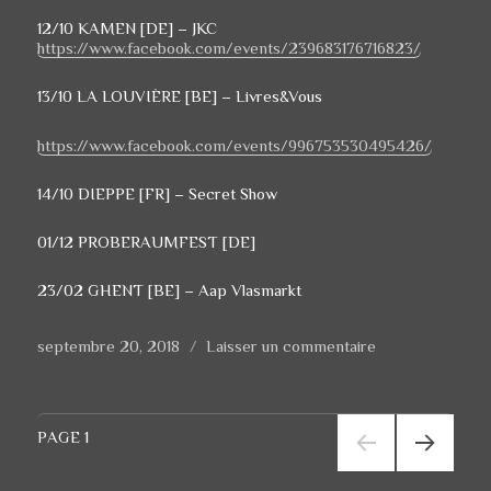
12/10 KAMEN [DE] – JKC
https://www.facebook.com/events/239683176716823/
13/10 LA LOUVIÈRE [BE] – Livres&Vous
https://www.facebook.com/events/996753530495426/
14/10 DIEPPE [FR] – Secret Show
01/12 PROBERAUMFEST [DE]
23/02 GHENT [BE] – Aap Vlasmarkt
Publié
septembre 20, 2018
Laisser un commentaire
sur
le
SONS
OF
APACHE
Navigation
2018/2019
PAGE
1
des
Concerts
articles
PAGE