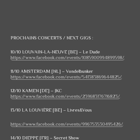
PROCHAINS CONCERTS /
NEXT GIGS :
10/10 LOUVAIN-LA-NEUVE [BE] – Le Dude
https://www.facebook.com/events/1085900994899598/
11/10 AMSTERDAM [NL] – Vondelbunker
https://www.facebook.com/events/541383869644825/
12/10 KAMEN [DE] – JKC
https://www.facebook.com/events/239683176716823/
13/10 LA LOUVIÈRE [BE] – Livres&Vous
https://www.facebook.com/events/996753530495426/
14/10 DIEPPE [FR] – Secret Show