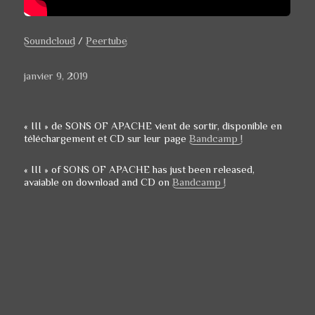
Soundcloud
/
Peertube
Publié
janvier 9, 2019
le
« III » de
SONS OF APACHE
vient de sortir, disponible en
téléchargement et CD sur leur page
Bandcamp !
« III » of
SONS OF APACHE
has just been released,
avaiable on download and CD on
Bandcamp !