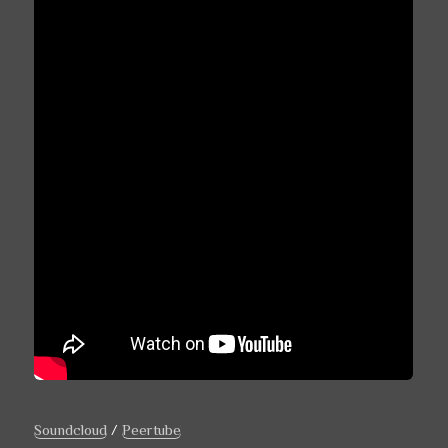
Soundcloud
/
Peertube