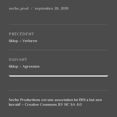
Auteur
seche_prod
Publié
septembre 26, 2019
le
Navigation
de
PRÉCÉDENT
l’article
Article
6klop – Verloren
précédent :
SUIVANT
Article
6klop – Agression
suivant :
Seche Productions est une association loi 1901 à but non
lucratif – Creative Commons BY NC SA 4.0