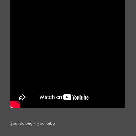
Soundcloud
/
Peertube