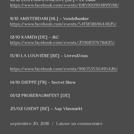
https://www.facebook.com/events/1085900994899598/
11/10 AMSTERDAM [NL] – Vondelbunker
https://www.facebook.com/events/541383869644825/
12/10 KAMEN [DE] – JKC
https://www.facebook.com/events/239683176716823/
13/10 LA LOUVIÈRE [BE] – Livres&Vous
https://www.facebook.com/events/996753530495426/
14/10 DIEPPE [FR] – Secret Show
01/12 PROBERAUMFEST [DE]
23/02 GHENT [BE] – Aap Vlasmarkt
Publié
septembre 20, 2018
Laisser un commentaire
sur
le
SONS