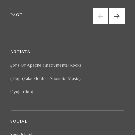
OF
APACHE
Navigation
2018/2019
PAGE
1
des
Concerts
articles
PAGE
SUIVA
NTE
ARTISTS
Sons Of Apache
(Instrumental Rock)
6klop
(Fake Electro-Acoustic Music)
Oyojo (Rap)
SOCIAL
Soundcloud