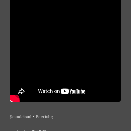
Soundcloud
/
Peertube