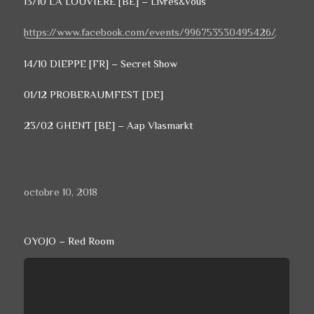
13/10 LA LOUVIÈRE [BE] – Livres&Vous
https://www.facebook.com/events/996753530495426/
14/10 DIEPPE [FR] – Secret Show
01/12 PROBERAUMFEST [DE]
23/02 GHENT [BE] – Aap Vlasmarkt
Publié
octobre 10, 2018
le
OYOJO – Red Room